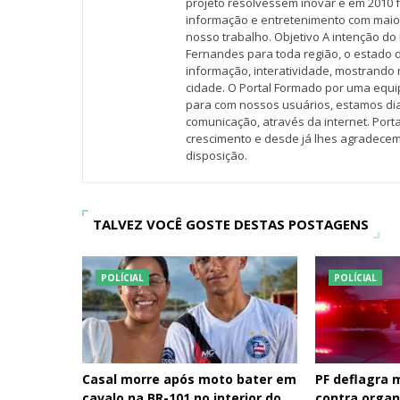
projeto resolvessem inovar e em 2010 f
informação e entretenimento com maio
nosso trabalho. Objetivo A intenção do 
Fernandes para toda região, o estado 
informação, interatividade, mostrando 
cidade. O Portal Formado por uma equi
para com nossos usuários, estamos d
comunicação, através da internet. Por
crescimento e desde já lhes agradecem
disposição.
TALVEZ VOCÊ GOSTE DESTAS POSTAGENS
POLÍCIAL
POLÍCIAL
Casal morre após moto bater em
PF deflagra
cavalo na BR-101 no interior do
contra organ