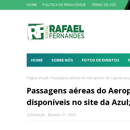
HOME
POLITICA DE PRIVACIDADE
TERMO DE USO
HOME
SOBRE NÓS
FOTOS DE EVENTOS
Página inicial
Passagens aéreas do Aeroporto de Cajazeiras já 
Passagens aéreas do Aeropo
disponíveis no site da Azul
Redação
Junho 01, 2023