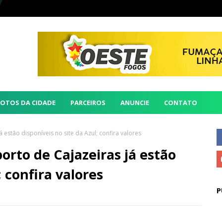
FOTOS DA CIDADE
PARCEIROS
ANUNCIE
CONTATO
estão disponíveis no site da Azul; confira valores
rto de Cajazeiras já estão
; confira valores
P