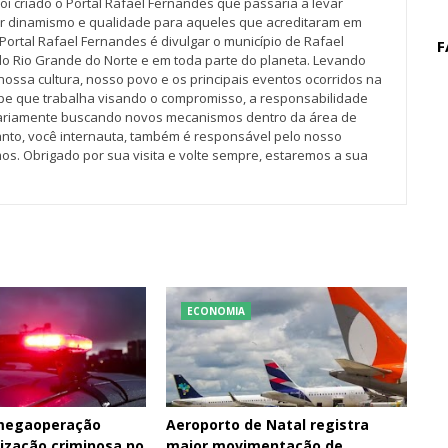
oi criado o Portal Rafael Fernandes que passaria a levar
r dinamismo e qualidade para aqueles que acreditaram em
Portal Rafael Fernandes é divulgar o município de Rafael
F
do Rio Grande do Norte e em toda parte do planeta. Levando
nossa cultura, nosso povo e os principais eventos ocorridos na
pe que trabalha visando o compromisso, a responsabilidade
iariamente buscando novos mecanismos dentro da área de
tanto, você internauta, também é responsável pelo nosso
os. Obrigado por sua visita e volte sempre, estaremos a sua
ECONOMIA
 megaoperação
Aeroporto de Natal registra
ização criminosa no
maior movimentação de