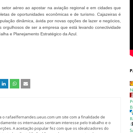
o setor aéreo ao apostar na aviação regional e em cidades que
letas de oportunidades econômicas e de turismo. Cajazeiras é
pulação dinâmica, ávida por novas opções de lazer e negócios,
s orgulhosos de ser a empresa que está levando conectividade
 Malha e Planejamento Estratégico da Azul.
P
N
P
B
va o rafaelfernandes.ueuo.com um site com a finalidade de
R
idamente os internautas sentiram interesse pelo trabalho e o
rções. A aceitação popular fez com que os idealizadores do
S