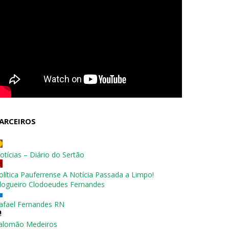
ARCEIROS
otícias – Diário do Sertão
olítica Pauferrense A Notícia Passada a Limpo!
logueiro Clodoeudes Fernandes
afael Fernandes RN
alomão Medeiros