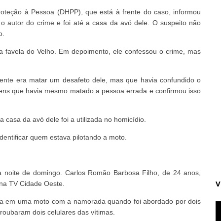
roteção à Pessoa (DHPP), que está à frente do caso, informou
o autor do crime e foi até a casa da avó dele. O suspeito não
o.
na favela do Velho. Em depoimento, ele confessou o crime, mas
mente era matar um desafeto dele, mas que havia confundido o
gens que havia mesmo matado a pessoa errada e confirmou isso
asa da avó dele foi a utilizada no homicídio.
entificar quem estava pilotando a moto.
 noite de domingo. Carlos Romão Barbosa Filho, de 24 anos,
V
 na TV Cidade Oeste.
gava em uma moto com a namorada quando foi abordado por dois
roubaram dois celulares das vítimas.