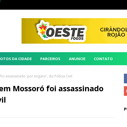
FOTOS DA CIDADE
PARCEIROS
ANUNCIE
CONTATO
oi assassinado 'por engano', diz Polícia Civil
 em Mossoró foi assassinado
il
P