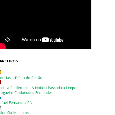
ARCEIROS
otícias – Diário do Sertão
olítica Pauferrense A Notícia Passada a Limpo!
logueiro Clodoeudes Fernandes
afael Fernandes RN
alomão Medeiros