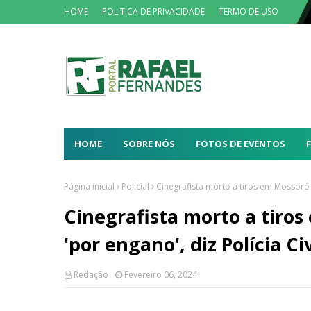
HOME
POLITICA DE PRIVACIDADE
TERMO DE USO
HOME
SOBRE NÓS
FOTOS DE EVENTOS
Página inicial
Polícial
Cinegrafista morto a tiros em Mossoró f
Cinegrafista morto a tiros
'por engano', diz Polícia Civ
Redação
Fevereiro 06, 2024