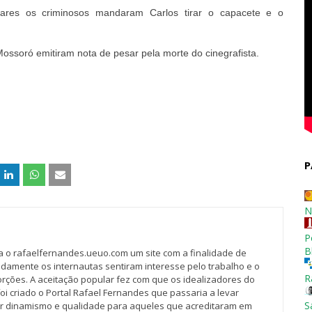
ares os criminosos mandaram Carlos tirar o capacete e o
ssoró emitiram nota de pesar pela morte do cinegrafista.
P
N
P
B
va o rafaelfernandes.ueuo.com um site com a finalidade de
idamente os internautas sentiram interesse pelo trabalho e o
R
rções. A aceitação popular fez com que os idealizadores do
oi criado o Portal Rafael Fernandes que passaria a levar
S
r dinamismo e qualidade para aqueles que acreditaram em