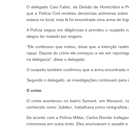
O delegado Caio Fabio, da Divisão de Homicídios e P
que a Polícia Civil recebeu denúncias anônimas sobre 
estava no local, mas lá foi encontrada uma arma de fog
A Polícia seguiu em diligências e prendeu o suspeito 
alegou ter matado por engano.
"Ele confessou que matou, disse que a intenção real
rapaz. Depois do crime ele começou a ver em reporta
na delegacia", disse o delegado.
O suspeito também confirmou que a arma encontrada na c
Segundo o delegado, as investigações continuam para id
O crime
O crime aconteceu no bairro Sumaré, em Mossoró, na
conhecido como 'Jubileu', trabalhava como cinegrafista
De acordo com a Polícia Militar, Carlos Romão trafe
criminosos em outra moto. Eles anunciaram o assalto e 