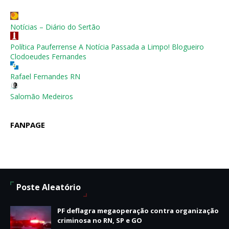
Notícias – Diário do Sertão
Política Pauferrense A Notícia Passada a Limpo! Blogueiro
Clodoeudes Fernandes
Rafael Fernandes RN
Salomão Medeiros
FANPAGE
Poste Aleatório
PF deflagra megaoperação contra organização
criminosa no RN, SP e GO