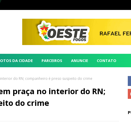
FOTOS DA CIDADE
PARCEIROS
ANUNCIE
CONTATO
interior do RN; companheiro é preso suspeito do crime
em praça no interior do RN;
ito do crime
P