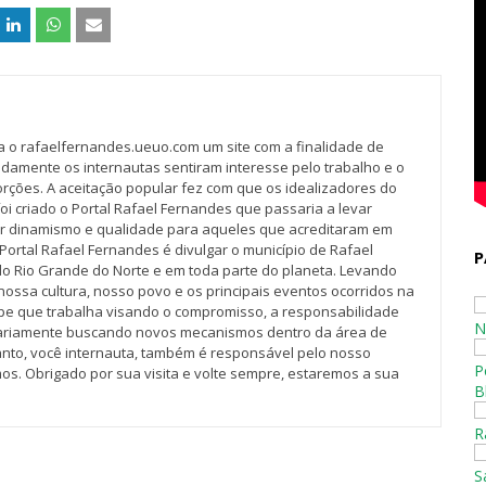
va o rafaelfernandes.ueuo.com um site com a finalidade de
idamente os internautas sentiram interesse pelo trabalho e o
rções. A aceitação popular fez com que os idealizadores do
oi criado o Portal Rafael Fernandes que passaria a levar
r dinamismo e qualidade para aqueles que acreditaram em
Portal Rafael Fernandes é divulgar o município de Rafael
P
do Rio Grande do Norte e em toda parte do planeta. Levando
nossa cultura, nosso povo e os principais eventos ocorridos na
pe que trabalha visando o compromisso, a responsabilidade
N
iariamente buscando novos mecanismos dentro da área de
tanto, você internauta, também é responsável pelo nosso
P
os. Obrigado por sua visita e volte sempre, estaremos a sua
B
R
S