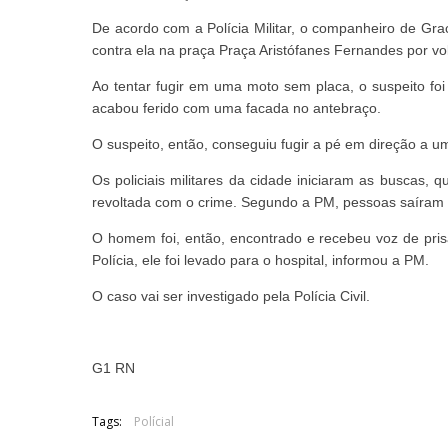
De acordo com a Polícia Militar, o companheiro de Gr
contra ela na praça Praça Aristófanes Fernandes por vol
Ao tentar fugir em uma moto sem placa, o suspeito f
acabou ferido com uma facada no antebraço.
O suspeito, então, conseguiu fugir a pé em direção a 
Os policiais militares da cidade iniciaram as buscas,
revoltada com o crime. Segundo a PM, pessoas saíram a
O homem foi, então, encontrado e recebeu voz de prisã
Polícia, ele foi levado para o hospital, informou a PM.
O caso vai ser investigado pela Polícia Civil.
G1 RN
Tags:
Polícial