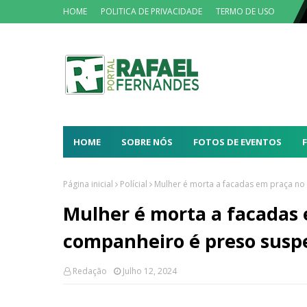
HOME
POLITICA DE PRIVACIDADE
TERMO DE USO
HOME
SOBRE NÓS
FOTOS DE EVENTOS
Página inicial
Polícial
Mulher é morta a facadas em praça no 
Mulher é morta a facadas 
companheiro é preso suspe
Redação
Julho 12, 2024