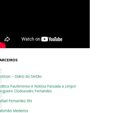
ARCEIROS
otícias – Diário do Sertão
olítica Pauferrense A Notícia Passada a Limpo!
logueiro Clodoeudes Fernandes
afael Fernandes RN
alomão Medeiros