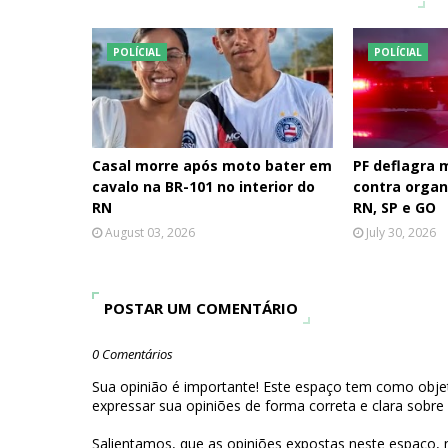
POLÍCIAL
POLÍCIAL
Casal morre após moto bater em
PF deflagra
cavalo na BR-101 no interior do
contra organ
RN
RN, SP e GO
August 03, 2026
July 30, 2026
POSTAR UM COMENTÁRIO
0 Comentários
Sua opinião é importante! Este espaço tem como objet
expressar sua opiniões de forma correta e clara sobre
Salientamos, que as opiniões expostas neste espaço,