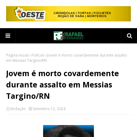
Página inicial
Polícial
Jovem é morto covardemente durante assalto
em Messias Targino/RN
Jovem é morto covardemente
durante assalto em Messias
Targino/RN
Redação
Setembro 12, 2024