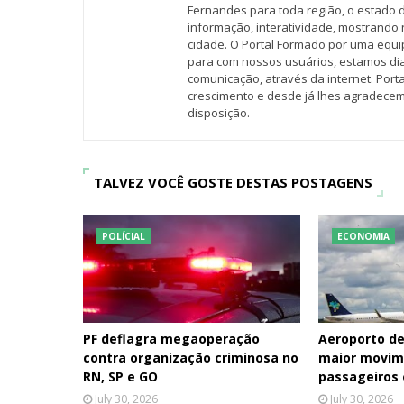
Fernandes para toda região, o estado 
informação, interatividade, mostrando 
cidade. O Portal Formado por uma equi
para com nossos usuários, estamos d
comunicação, através da internet. Por
crescimento e desde já lhes agradecem
disposição.
TALVEZ VOCÊ GOSTE DESTAS POSTAGENS
POLÍCIAL
ECONOMIA
PF deflagra megaoperação
Aeroporto de
contra organização criminosa no
maior movim
RN, SP e GO
passageiros
July 30, 2026
July 30, 2026