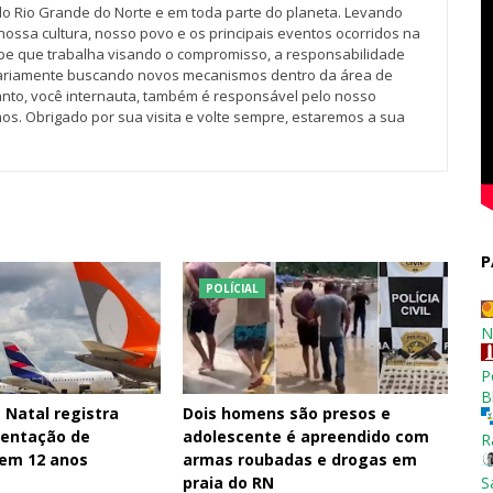
do Rio Grande do Norte e em toda parte do planeta. Levando
nossa cultura, nosso povo e os principais eventos ocorridos na
pe que trabalha visando o compromisso, a responsabilidade
iariamente buscando novos mecanismos dentro da área de
tanto, você internauta, também é responsável pelo nosso
os. Obrigado por sua visita e volte sempre, estaremos a sua
P
POLÍCIAL
N
P
B
 Natal registra
Dois homens são presos e
entação de
adolescente é apreendido com
R
 em 12 anos
armas roubadas e drogas em
praia do RN
S