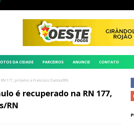
FOTOS DA CIDADE
PARCEIROS
ANUNCIE
CONTATO
 RN 177, próximo a Francisco Dantas/RN
ulo é recuperado na RN 177,
as/RN
P