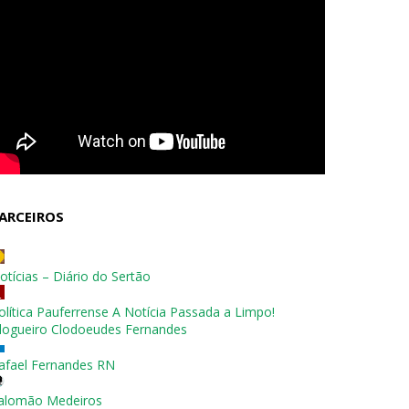
ARCEIROS
otícias – Diário do Sertão
olítica Pauferrense A Notícia Passada a Limpo!
logueiro Clodoeudes Fernandes
afael Fernandes RN
alomão Medeiros