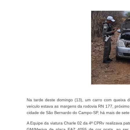
Na tarde deste domingo (13), um carro com queixa d
veículo estava as margens da rodovia RN 177, próximo 
cidade de São Bernardo do Campo-SP, há mais de sete
A Equipe da viatura Charle 02 da 4ª CPRv realizava p
GM/Meriva de placa EAZ 4055 de cor prata, ao ser v