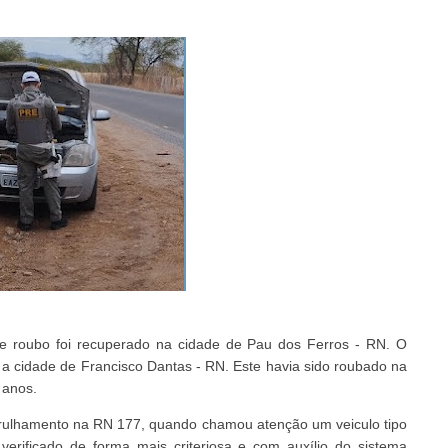
e roubo foi recuperado na cidade de Pau dos Ferros - RN. O
a cidade de Francisco Dantas - RN. Este havia sido roubado na
 anos.
atrulhamento na RN 177, quando chamou atenção um veiculo tipo
erificado de forma mais criteriosa e com auxílio do sistema