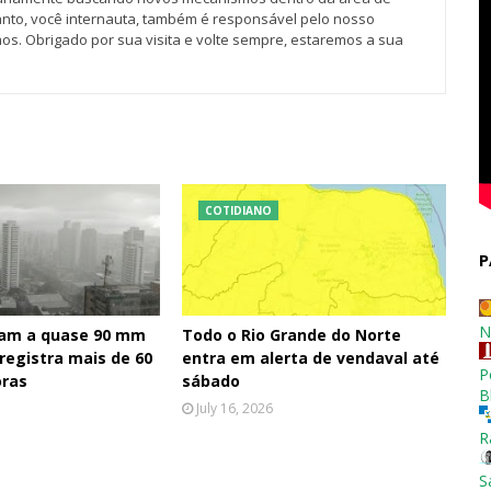
tanto, você internauta, também é responsável pelo nosso
os. Obrigado por sua visita e volte sempre, estaremos a sua
COTIDIANO
P
N
am a quase 90 mm
Todo o Rio Grande do Norte
 registra mais de 60
entra em alerta de vendaval até
P
ras
sábado
B
July 16, 2026
R
S