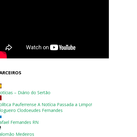
ARCEIROS
otícias – Diário do Sertão
olítica Pauferrense A Notícia Passada a Limpo!
logueiro Clodoeudes Fernandes
afael Fernandes RN
alomão Medeiros