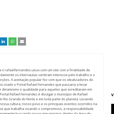
va o rafaelfernandes.ueuo.com um site com a finalidade de
idamente os internautas sentiram interesse pelo trabalho e o
rções. A aceitação popular fez com que os idealizadores do
oi criado o Portal Rafael Fernandes que passaria a levar
r dinamismo e qualidade para aqueles que acreditaram em
Portal Rafael Fernandes é divulgar o município de Rafael
V
do Rio Grande do Norte e em toda parte do planeta. Levando
nossa cultura, nosso povo e os principais eventos ocorridos na
pe que trabalha visando o compromisso, a responsabilidade
iariamente buscando novos mecanismos dentro da área de