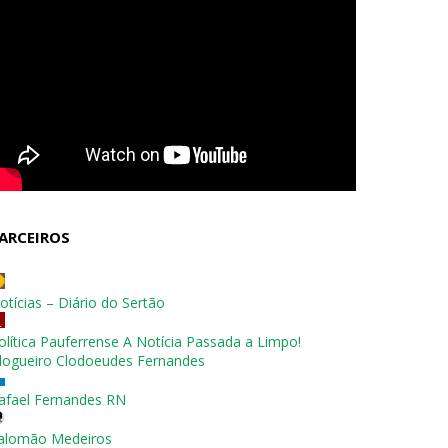
ARCEIROS
otícias – Diário do Sertão
olítica Pauferrense A Notícia Passada a Limpo!
logueiro Clodoeudes Fernandes
afael Fernandes RN
alomão Medeiros