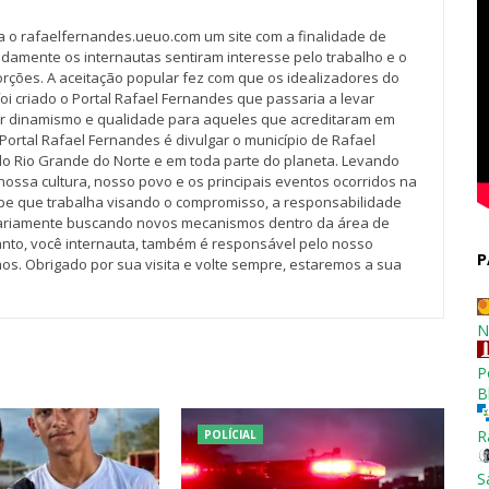
va o rafaelfernandes.ueuo.com um site com a finalidade de
idamente os internautas sentiram interesse pelo trabalho e o
rções. A aceitação popular fez com que os idealizadores do
oi criado o Portal Rafael Fernandes que passaria a levar
r dinamismo e qualidade para aqueles que acreditaram em
Portal Rafael Fernandes é divulgar o município de Rafael
do Rio Grande do Norte e em toda parte do planeta. Levando
nossa cultura, nosso povo e os principais eventos ocorridos na
pe que trabalha visando o compromisso, a responsabilidade
iariamente buscando novos mecanismos dentro da área de
tanto, você internauta, também é responsável pelo nosso
P
os. Obrigado por sua visita e volte sempre, estaremos a sua
N
P
B
R
POLÍCIAL
S