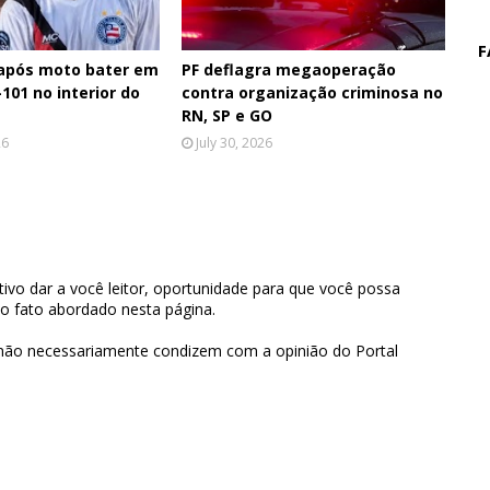
F
 após moto bater em
PF deflagra megaoperação
101 no interior do
contra organização criminosa no
RN, SP e GO
26
July 30, 2026
ivo dar a você leitor, oportunidade para que você possa
 o fato abordado nesta página.
 não necessariamente condizem com a opinião do Portal