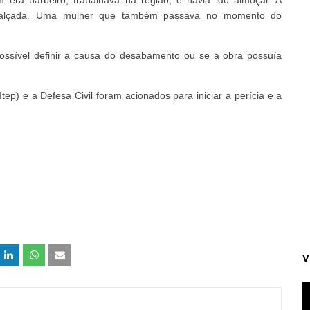
era barbeiro, trabalhava na região, e havia ido almoçar. A
 calçada. Uma mulher que também passava no momento do
ssível definir a causa do desabamento ou se a obra possuía
 (Itep) e a Defesa Civil foram acionados para iniciar a perícia e a
V