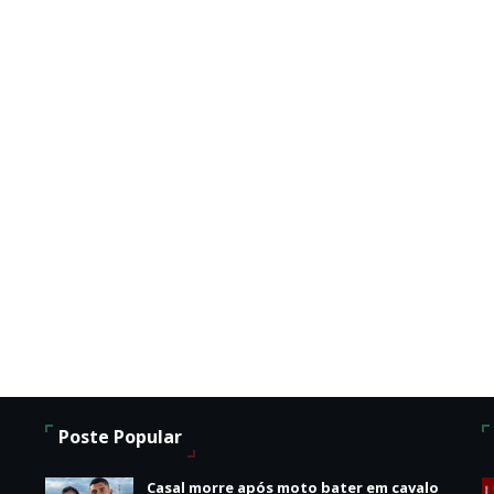
Poste Popular
Casal morre após moto bater em cavalo