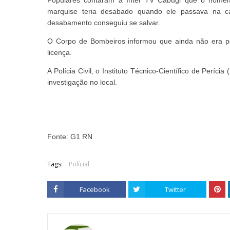
Populares contaram à Inter TV Cabugi que o homem 
marquise teria desabado quando ele passava na
desabamento conseguiu se salvar.
O Corpo de Bombeiros informou que ainda não era po
licença.
A Polícia Civil, o Instituto Técnico-Científico de Perícia
investigação no local.
Fonte: G1 RN
Tags:
Polícial
Facebook
Twitter