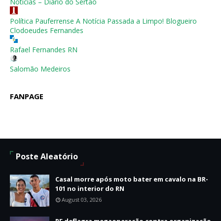
Notícias – Diário do Sertão
Política Pauferrense A Notícia Passada a Limpo! Blogueiro
Clodoeudes Fernandes
Rafael Fernandes RN
Salomão Medeiros
FANPAGE
Poste Aleatório
Casal morre após moto bater em cavalo na BR-
101 no interior do RN
August 03, 2026
PF deflagra megaoperação contra organização