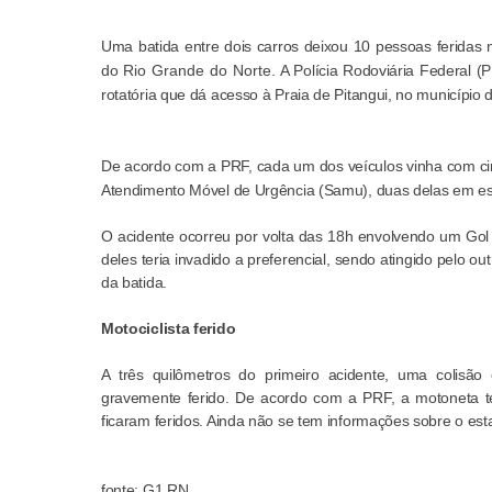
Uma batida entre dois carros deixou 10 pessoas feridas no
do
Rio Grande do Norte
. A Polícia Rodoviária Federal 
rotatória que dá acesso à Praia de Pitangui, no município
De acordo com a PRF, cada um dos veículos vinha com cin
Atendimento Móvel de Urgência (Samu), duas delas em est
O acidente ocorreu por volta das 18h envolvendo um Gol
deles teria invadido a preferencial, sendo atingido pelo o
da batida.
Motociclista ferido
A três quilômetros do primeiro acidente, uma colisã
gravemente ferido. De acordo com a PRF, a motoneta te
ficaram feridos. Ainda não se tem informações sobre o es
fonte: G1 RN