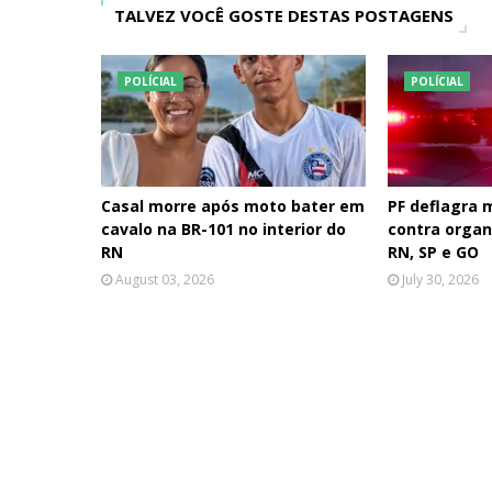
TALVEZ VOCÊ GOSTE DESTAS POSTAGENS
POLÍCIAL
POLÍCIAL
Casal morre após moto bater em
PF deflagra
cavalo na BR-101 no interior do
contra organ
RN
RN, SP e GO
August 03, 2026
July 30, 2026