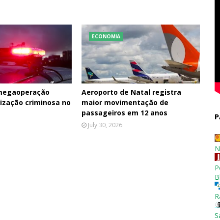
ECONOMIA
 megaoperação
Aeroporto de Natal registra
ização criminosa no
maior movimentação de
passageiros em 12 anos
P
July 30, 2026
N
P
B
R
S