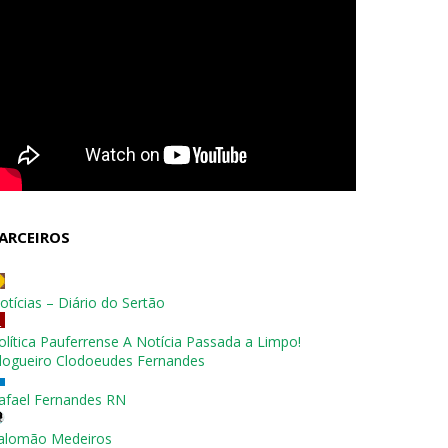
ARCEIROS
otícias – Diário do Sertão
olítica Pauferrense A Notícia Passada a Limpo!
logueiro Clodoeudes Fernandes
afael Fernandes RN
alomão Medeiros