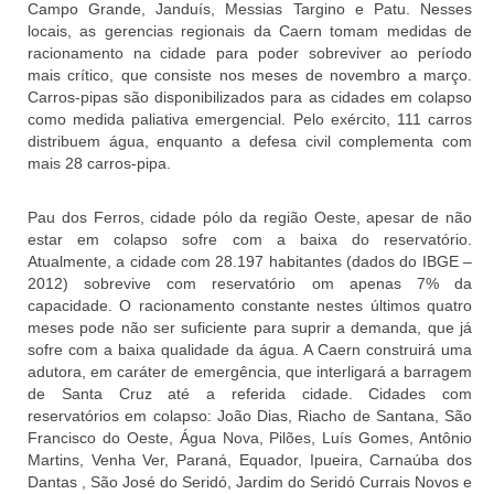
Campo Grande, Janduís, Messias Targino e Patu. Nesses
locais, as gerencias regionais da Caern tomam medidas de
racionamento na cidade para poder sobreviver ao período
mais crítico, que consiste nos meses de novembro a março.
Carros-pipas são disponibilizados para as cidades em colapso
como medida paliativa emergencial. Pelo exército, 111 carros
distribuem água, enquanto a defesa civil complementa com
mais 28 carros-pipa.
Pau dos Ferros, cidade pólo da região Oeste, apesar de não
estar em colapso sofre com a baixa do reservatório.
Atualmente, a cidade com 28.197 habitantes (dados do IBGE –
2012) sobrevive com reservatório om apenas 7% da
capacidade. O racionamento constante nestes últimos quatro
meses pode não ser suficiente para suprir a demanda, que já
sofre com a baixa qualidade da água. A Caern construirá uma
adutora, em caráter de emergência, que interligará a barragem
de Santa Cruz até a referida cidade. Cidades com
reservatórios em colapso: João Dias, Riacho de Santana, São
Francisco do Oeste, Água Nova, Pilões, Luís Gomes, Antônio
Martins, Venha Ver, Paraná, Equador, Ipueira, Carnaúba dos
Dantas , São José do Seridó, Jardim do Seridó Currais Novos e