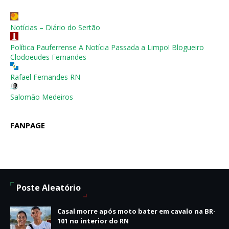
Notícias – Diário do Sertão
Política Pauferrense A Notícia Passada a Limpo! Blogueiro
Clodoeudes Fernandes
Rafael Fernandes RN
Salomão Medeiros
FANPAGE
Poste Aleatório
Casal morre após moto bater em cavalo na BR-
101 no interior do RN