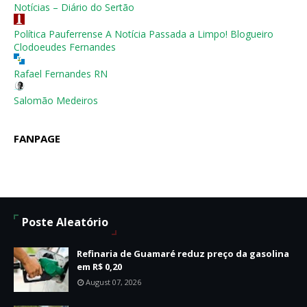
Notícias – Diário do Sertão
Política Pauferrense A Notícia Passada a Limpo! Blogueiro
Clodoeudes Fernandes
Rafael Fernandes RN
Salomão Medeiros
FANPAGE
Poste Aleatório
Refinaria de Guamaré reduz preço da gasolina
em R$ 0,20
August 07, 2026