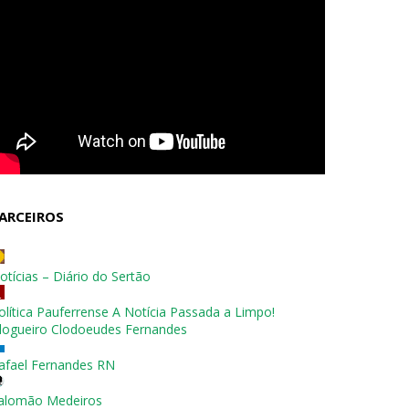
ARCEIROS
otícias – Diário do Sertão
olítica Pauferrense A Notícia Passada a Limpo!
logueiro Clodoeudes Fernandes
afael Fernandes RN
alomão Medeiros