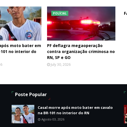
F
POLÍCIAL
 após moto bater em
PF deflagra megaoperação
101 no interior do
contra organização criminosa no
RN, SP e GO
26
July 30, 2026
Poste Popular
Casal morre após moto bater em cavalo
na BR-101 no interior do RN
Agosto 03, 2026