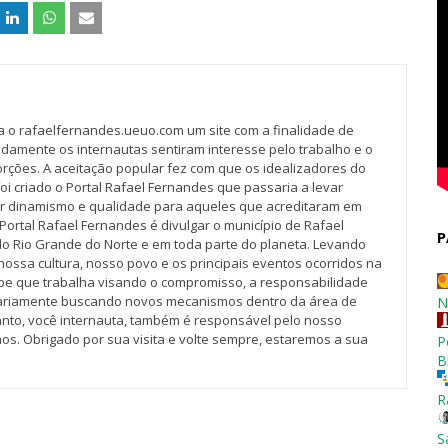
va o rafaelfernandes.ueuo.com um site com a finalidade de
idamente os internautas sentiram interesse pelo trabalho e o
rções. A aceitação popular fez com que os idealizadores do
oi criado o Portal Rafael Fernandes que passaria a levar
r dinamismo e qualidade para aqueles que acreditaram em
Portal Rafael Fernandes é divulgar o município de Rafael
P
do Rio Grande do Norte e em toda parte do planeta. Levando
nossa cultura, nosso povo e os principais eventos ocorridos na
pe que trabalha visando o compromisso, a responsabilidade
iariamente buscando novos mecanismos dentro da área de
N
tanto, você internauta, também é responsável pelo nosso
os. Obrigado por sua visita e volte sempre, estaremos a sua
P
B
R
S