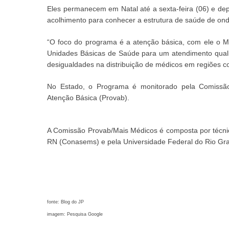
Eles permanecem em Natal até a sexta-feira (06) e d
acolhimento para conhecer a estrutura de saúde de ond
“O foco do programa é a atenção básica, com ele o Min
Unidades Básicas de Saúde para um atendimento qualif
desigualdades na distribuição de médicos em regiões co
No Estado, o Programa é monitorado pela Comissão
Atenção Básica (Provab).
A Comissão Provab/Mais Médicos é composta por técni
RN (Conasems) e pela Universidade Federal do Rio Gr
fonte: Blog do JP
imagem: Pesquisa Google