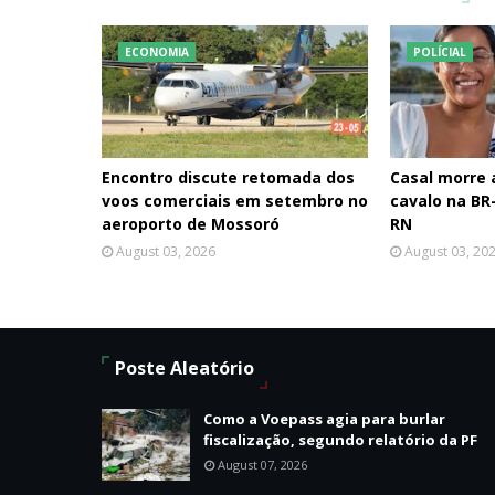
ECONOMIA
POLÍCIAL
Encontro discute retomada dos
Casal morre
voos comerciais em setembro no
cavalo na BR-
aeroporto de Mossoró
RN
August 03, 2026
August 03, 20
Poste Aleatório
Como a Voepass agia para burlar
fiscalização, segundo relatório da PF
August 07, 2026