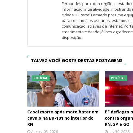
Fernandes para toda região, o estado 
informação, interatividade, mostrando 
cidade. O Portal Formado por uma equi
para com nossos usuários, estamos d
comunicação, através da internet. Por
crescimento e desde já lhes agradecem
disposição.
TALVEZ VOCÊ GOSTE DESTAS POSTAGENS
POLÍCIAL
POLÍCIAL
Casal morre após moto bater em
PF deflagra
cavalo na BR-101 no interior do
contra organ
RN
RN, SP e GO
August 03, 2026
July 30, 2026