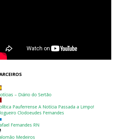
ARCEIROS
otícias – Diário do Sertão
olítica Pauferrense A Notícia Passada a Limpo!
logueiro Clodoeudes Fernandes
afael Fernandes RN
alomão Medeiros