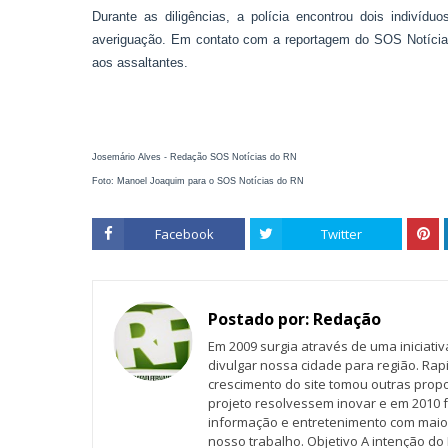
Durante as diligências, a polícia encontrou dois indivíd
averiguação. Em contato com a reportagem do SOS Notícia
aos assaltantes.
Josemário Alves - Redação SOS Notícias do RN
Foto: Manoel Joaquim para o SOS Notícias do RN
Facebook
Twitter
Postado por:
Redação
Em 2009 surgia através de uma iniciati
divulgar nossa cidade para região. Rap
crescimento do site tomou outras propo
projeto resolvessem inovar e em 2010 f
informação e entretenimento com maio
nosso trabalho. Objetivo A intenção do 