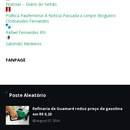
Notícias – Diário do Sertão
Política Pauferrense A Notícia Passada a Limpo! Blogueiro
Clodoeudes Fernandes
Rafael Fernandes RN
Salomão Medeiros
FANPAGE
Poste Aleatório
Refinaria de Guamaré reduz preço da gasolina
em R$ 0,20
August 07, 2026