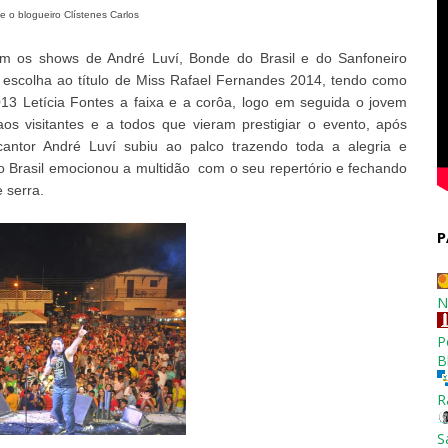
e o blogueiro Clístenes Carlos
rem os shows de André Luví, Bonde do Brasil e do Sanfoneiro
e escolha ao título de Miss Rafael Fernandes 2014, tendo como
3 Letícia Fontes a faixa e a corôa, logo em seguida o jovem
os visitantes e a todos que vieram prestigiar o evento, após
cantor André Luví subiu ao palco trazendo toda a alegria e
 Brasil emocionou a multidão com o seu repertório e fechando
e serra.
P
N
P
B
R
S