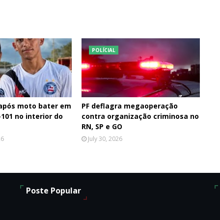
POLÍCIAL
 após moto bater em
PF deflagra megaoperação
101 no interior do
contra organização criminosa no
RN, SP e GO
26
July 30, 2026
Poste Popular