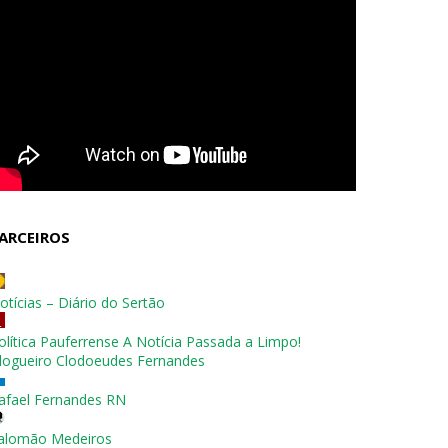
ARCEIROS
otícias – Diário do Sertão
olítica Pauferrense A Notícia Passada a Limpo!
logueiro Clodoeudes Fernandes
afael Fernandes RN
alomão Medeiros