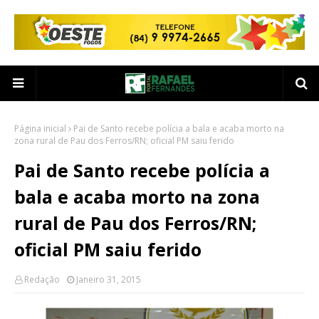
Página inicial
Pai de Santo recebe polícia a bala e acaba morto na
zona rural de Pau dos Ferros/RN; oficial PM saiu ferido
Pai de Santo recebe polícia a
bala e acaba morto na zona
rural de Pau dos Ferros/RN;
oficial PM saiu ferido
Redação
Janeiro 31, 2015