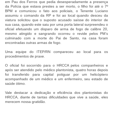
em Pau dos Ferros que pedia desesperadamente a presença
da Polícia que estava prestes a ser morto, o filho foi até o 7º
BPM e comunicou o fato aos policiais, o Tenente Luciano
assumiu o comando da RP e foi ao local quando desceu da
viatura solicitou que o suposto acusado saísse do interior de
sua casa, quando este saiu por uma porta lateral surpreendeu o
oficial efetuando um disparo de arma de fogo de calibre 20,
mesmo atingido e sangrando ocorreu o revide pelos PM’s
culminado com a morte do Pai de Santo, na casa foram
encontradas outras armas de fogo.
Uma equipe do ITEP/RN compareceu ao local para os
procedimentos de praxe.
O oficial foi socorrido para o HRCCA pelos companheiros e
após ser atendido pelo médico plantonista, quatro horas depois
foi transferido para capital potiguar por um helicóptero
acompanhado de um médico e um enfermeiro, s
eu estado de
saúde ótimo.
Vale destacar a dedicação e eficiência dos plantonistas do
HRCCA, diante de tantas dificuldades que vive a saúde, eles
merecem nossa gratidão.