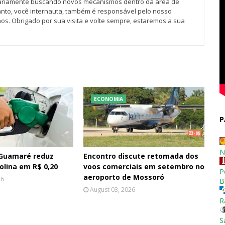
iariamente buscando novos mecanismos dentro da área de
tanto, você internauta, também é responsável pelo nosso
os. Obrigado por sua visita e volte sempre, estaremos a sua
ECONOMIA
P
N
 Guamaré reduz
Encontro discute retomada dos
olina em R$ 0,20
voos comerciais em setembro no
P
aeroporto de Mossoró
26
B
August 03, 2026
R
S