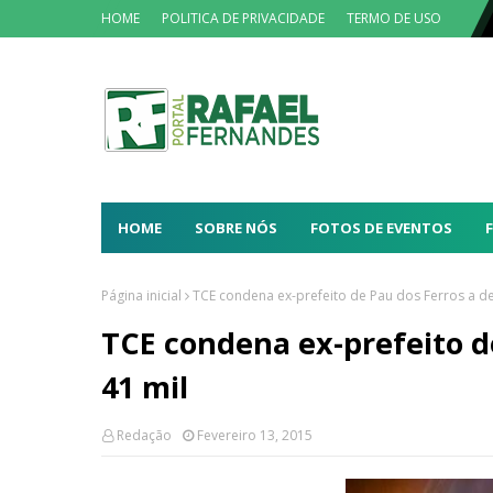
HOME
POLITICA DE PRIVACIDADE
TERMO DE USO
HOME
SOBRE NÓS
FOTOS DE EVENTOS
Página inicial
TCE condena ex-prefeito de Pau dos Ferros a de
TCE condena ex-prefeito de
41 mil
Redação
Fevereiro 13, 2015