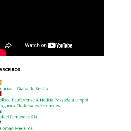
ARCEIROS
otícias – Diário do Sertão
olítica Pauferrense A Notícia Passada a Limpo!
logueiro Clodoeudes Fernandes
afael Fernandes RN
alomão Medeiros