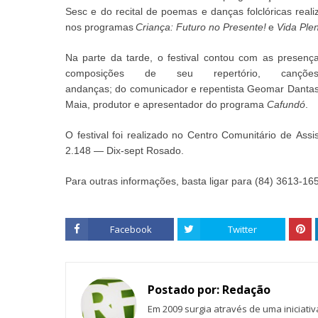
Sesc
e
do
recital de poemas e danças folclóricas
real
nos
programas
Criança: Futuro no Presente!
e
Vida Ple
Na parte da
tarde,
o
festival
contou com a
s
presenç
composições de seu repertório
, cançõe
andanças
;
do
comunicador
e
repentista
Geomar
Danta
Maia,
produtor e apresentador do programa
Cafundó
.
O
festival
foi realizado
no Centro
Comunitário
de
Assi
2
.
148
—
Dix-
sept Rosado
.
Para outras informações
,
basta ligar para
(84) 3613-16
Facebook
Twitter
Postado por:
Redação
Em 2009 surgia através de uma iniciati