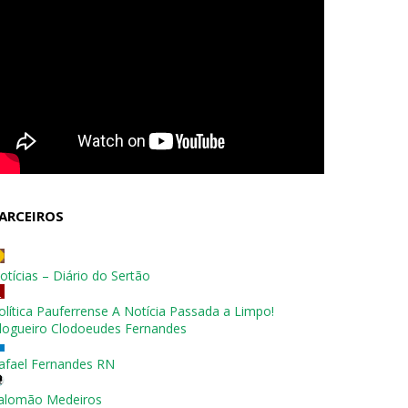
ARCEIROS
otícias – Diário do Sertão
olítica Pauferrense A Notícia Passada a Limpo!
logueiro Clodoeudes Fernandes
afael Fernandes RN
alomão Medeiros