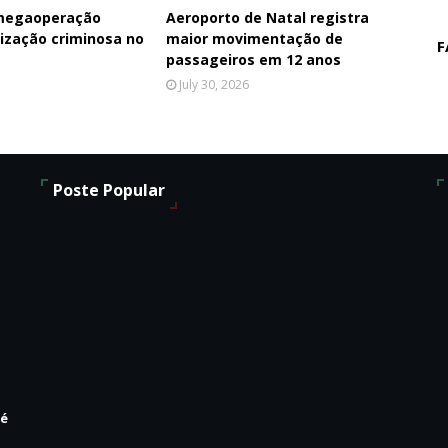
 megaoperação
Aeroporto de Natal registra
ização criminosa no
maior movimentação de
F
passageiros em 12 anos
July 30, 2026
Poste Popular
 é