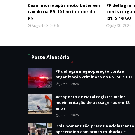
Casal morre após moto bater em
PF deflagra
cavalo na BR-101 no interior do
contra organ
RN
RN, SP e GO
August 03, 2026
July 30, 2026
Poste Aleatório
PF deflagra megaoperação contra
organização criminosa no RN, SP e GO
July 30, 2026
Aeroporto de Natal registra maior
movimentação de passageiros em 12
anos
July 30, 2026
Dois homens são presos e adolescente
apreendido com armas roubadas e