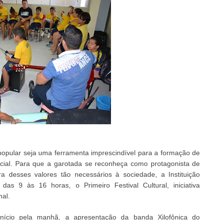
popular
seja
uma
ferramenta imprescindível
para a
formação de
cial
.
Para que
a garotada se
reconheça como protagonista de
r
a
desses valores tão necessários à sociedade, a
Instit
uição
, das 9 às 16 horas,
o Primeiro Festival Cultura
l,
iniciativa
nal.
ício
pela
manhã,
a
apresentação
da
b
anda
Xilof
ônica
do