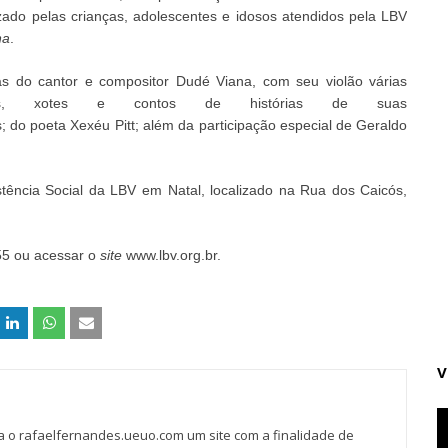
izado pelas
crianças
,
adolescentes e idosos a
tendidos
pela LBV
na
.
a
s
d
o cantor e compositor
Dudé
Viana, com
seu violão
várias
s, xote
s e
contos
de
histórias de suas
s
;
do poeta Xexéu Pitt
; além da
participação especial
de Geraldo
stência
Social da LBV
em Natal,
localizado
na
Rua dos Caic
ó
s,
55
ou acess
ar o
site
www.lbv.org.br.
V
va o rafaelfernandes.ueuo.com um site com a finalidade de