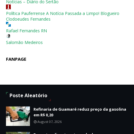
Notícias – Diário do Sertão
Política Pauferrense A Notícia Passada a Limpo! Blogueiro
Clodoeudes Fernandes
Rafael Fernandes RN
Salomão Medeiros
FANPAGE
Poste Aleatório
Refinaria de Guamaré reduz preço da gasolina
em R$ 0,20
August 07, 2026