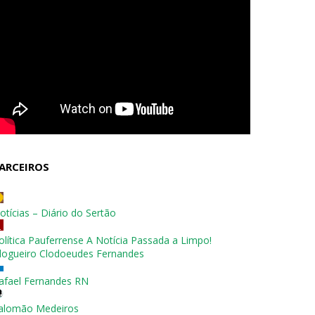
ARCEIROS
otícias – Diário do Sertão
olítica Pauferrense A Notícia Passada a Limpo!
logueiro Clodoeudes Fernandes
afael Fernandes RN
alomão Medeiros