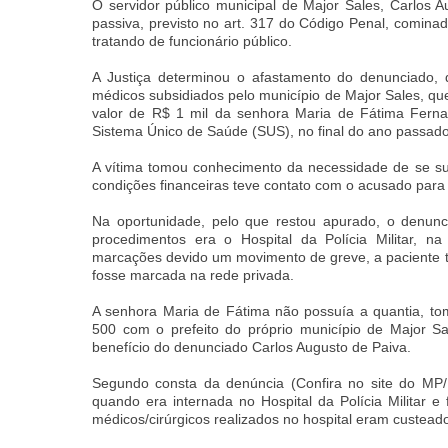
O servidor público municipal de Major Sales, Carlos A
passiva, previsto no art. 317 do Código Penal, comina
tratando de funcionário público.
A Justiça determinou o afastamento do denunciado,
médicos subsidiados pelo município de Major Sales, que
valor de R$ 1 mil da senhora Maria de Fátima Ferna
Sistema Único de Saúde (SUS), no final do ano passado
A vítima tomou conhecimento da necessidade de se sub
condições financeiras teve contato com o acusado para
Na oportunidade, pelo que restou apurado, o denunc
procedimentos era o Hospital da Polícia Militar, 
marcações devido um movimento de greve, a paciente te
fosse marcada na rede privada.
A senhora Maria de Fátima não possuía a quantia, t
500 com o prefeito do próprio município de Major S
benefício do denunciado Carlos Augusto de Paiva.
Segundo consta da denúncia (Confira no site do M
quando era internada no Hospital da Polícia Militar e
médicos/cirúrgicos realizados no hospital eram custead