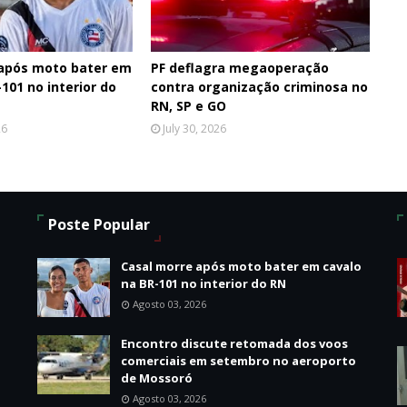
 após moto bater em
PF deflagra megaoperação
101 no interior do
contra organização criminosa no
RN, SP e GO
26
July 30, 2026
Poste Popular
Casal morre após moto bater em cavalo
na BR-101 no interior do RN
Agosto 03, 2026
Encontro discute retomada dos voos
comerciais em setembro no aeroporto
de Mossoró
Agosto 03, 2026