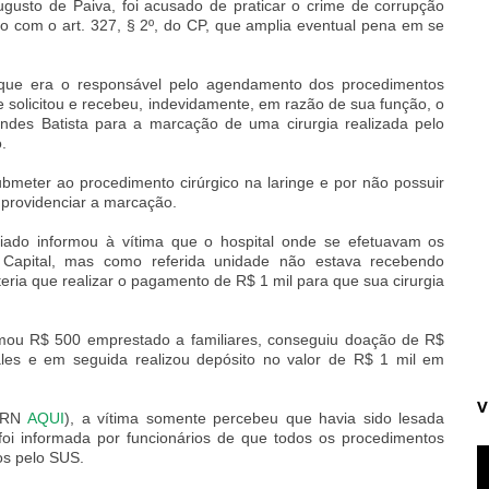
ugusto de Paiva, foi acusado de praticar o crime de corrupção
do com o art. 327, § 2º, do CP, que amplia eventual pena em se
 que era o responsável pelo agendamento dos procedimentos
 solicitou e recebeu, indevidamente, em razão de sua função, o
ndes Batista para a marcação de uma cirurgia realizada pelo
.
meter ao procedimento cirúrgico na laringe e por não possuir
 providenciar a marcação.
iado informou à vítima que o hospital onde se efetuavam os
na Capital, mas como referida unidade não estava recebendo
ria que realizar o pagamento de R$ 1 mil para que sua cirurgia
omou R$ 500 emprestado a familiares, conseguiu doação de R$
ales e em seguida realizou depósito no valor de R$ 1 mil em
V
P/RN
AQUI
), a vítima somente percebeu que havia sido lesada
 foi informada por funcionários de que todos os procedimentos
os pelo SUS.