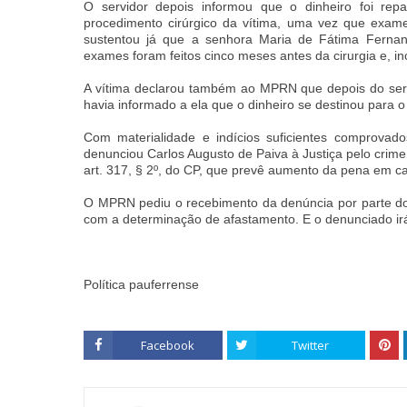
O servidor depois informou que o dinheiro foi r
procedimento cirúrgico da vítima, uma vez que exam
sustentou já que a senhora Maria de Fátima Ferna
exames foram feitos cinco meses antes da cirurgia e, inc
A vítima declarou também ao MPRN que depois do serv
havia informado a ela que o dinheiro se destinou para 
Com materialidade e indícios suficientes comprova
denunciou Carlos Augusto de Paiva à Justiça pelo crim
art. 317, § 2º, do CP, que prevê aumento da pena em ca
O MPRN pediu o recebimento da denúncia por parte do
com a determinação de afastamento. E o denunciado ir
Política pauferrense
Facebook
Twitter