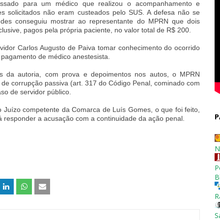
epassado para um médico que realizou o acompanhamento e
es solicitados não eram custeados pelo SUS. A defesa não se
ndes conseguiu mostrar ao representante do MPRN que dois
lusive, pagos pela própria paciente, no valor total de R$ 200.
idor Carlos Augusto de Paiva tomar conhecimento do ocorrido
o pagamento de médico anestesista.
dos da autoria, com prova e depoimentos nos autos, o MPRN
e de corrupção passiva (art. 317 do Código Penal, cominado com
so de servidor público.
 Juízo competente da Comarca de Luís Gomes, o que foi feito,
P
á responder a acusação com a continuidade da ação penal.
N
P
B
R
S