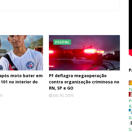
POLÍCIAL
P
 após moto bater em
PF deflagra megaoperação
101 no interior do
contra organização criminosa no
RN, SP e GO
N
26
July 30, 2026
P
B
R
S