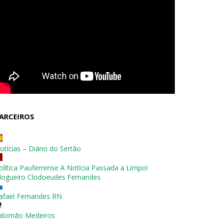
ARCEIROS
otícias – Diário do Sertão
olítica Pauferrense A Notícia Passada a Limpo!
logueiro Clodoeudes Fernandes
afael Fernandes RN
alomão Medeiros