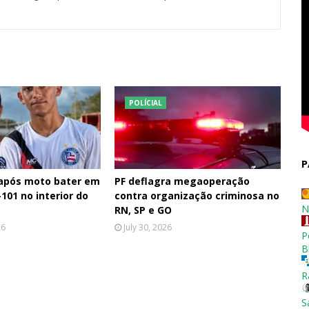
POLÍCIAL
P
 após moto bater em
PF deflagra megaoperação
101 no interior do
contra organização criminosa no
N
RN, SP e GO
26
July 30, 2026
P
B
R
S