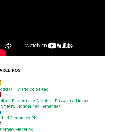
ARCEIROS
otícias – Diário do Sertão
olítica Pauferrense A Notícia Passada a Limpo!
logueiro Clodoeudes Fernandes
afael Fernandes RN
alomão Medeiros