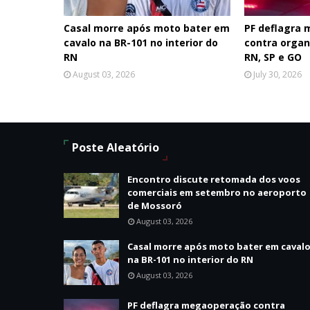
Casal morre após moto bater em
PF deflagra
cavalo na BR-101 no interior do
contra organ
RN
RN, SP e GO
August 03, 2026
July 30, 2026
Poste Aleatório
Encontro discute retomada dos voos
comerciais em setembro no aeroporto
de Mossoró
August 03, 2026
Casal morre após moto bater em caval
na BR-101 no interior do RN
August 03, 2026
PF deflagra megaoperação contra