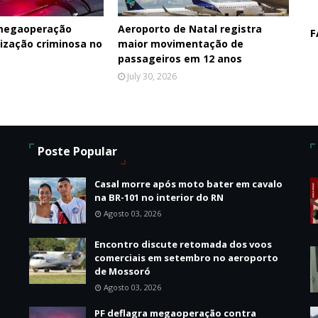
 megaoperação
Aeroporto de Natal registra
F
ização criminosa no
maior movimentação de
passageiros em 12 anos
July 30, 2026
Poste Popular
Casal morre após moto bater em cavalo
na BR-101 no interior do RN
Agosto 03, 2026
Encontro discute retomada dos voos
o
comerciais em setembro no aeroporto
de Mossoró
Agosto 03, 2026
PF deflagra megaoperação contra