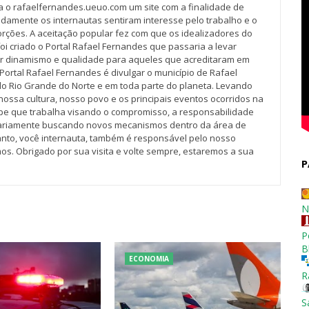
va o rafaelfernandes.ueuo.com um site com a finalidade de
idamente os internautas sentiram interesse pelo trabalho e o
rções. A aceitação popular fez com que os idealizadores do
oi criado o Portal Rafael Fernandes que passaria a levar
r dinamismo e qualidade para aqueles que acreditaram em
Portal Rafael Fernandes é divulgar o município de Rafael
do Rio Grande do Norte e em toda parte do planeta. Levando
nossa cultura, nosso povo e os principais eventos ocorridos na
pe que trabalha visando o compromisso, a responsabilidade
iariamente buscando novos mecanismos dentro da área de
tanto, você internauta, também é responsável pelo nosso
os. Obrigado por sua visita e volte sempre, estaremos a sua
P
N
P
B
ECONOMIA
R
S