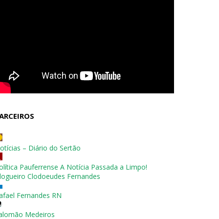
ARCEIROS
otícias – Diário do Sertão
olítica Pauferrense A Notícia Passada a Limpo!
logueiro Clodoeudes Fernandes
afael Fernandes RN
alomão Medeiros