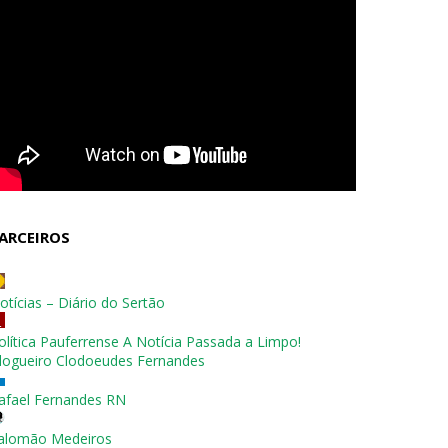
ARCEIROS
otícias – Diário do Sertão
olítica Pauferrense A Notícia Passada a Limpo!
logueiro Clodoeudes Fernandes
afael Fernandes RN
alomão Medeiros