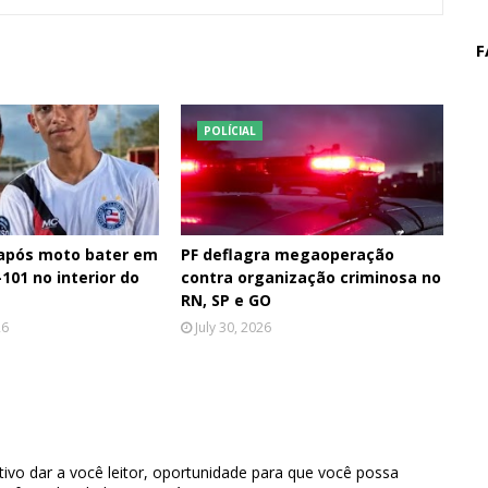
F
POLÍCIAL
 após moto bater em
PF deflagra megaoperação
101 no interior do
contra organização criminosa no
RN, SP e GO
26
July 30, 2026
ivo dar a você leitor, oportunidade para que você possa