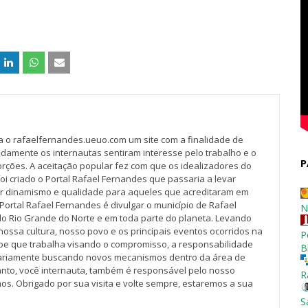
va o rafaelfernandes.ueuo.com um site com a finalidade de
idamente os internautas sentiram interesse pelo trabalho e o
P
rções. A aceitação popular fez com que os idealizadores do
oi criado o Portal Rafael Fernandes que passaria a levar
r dinamismo e qualidade para aqueles que acreditaram em
Portal Rafael Fernandes é divulgar o município de Rafael
N
do Rio Grande do Norte e em toda parte do planeta. Levando
nossa cultura, nosso povo e os principais eventos ocorridos na
P
pe que trabalha visando o compromisso, a responsabilidade
B
iariamente buscando novos mecanismos dentro da área de
tanto, você internauta, também é responsável pelo nosso
R
os. Obrigado por sua visita e volte sempre, estaremos a sua
S