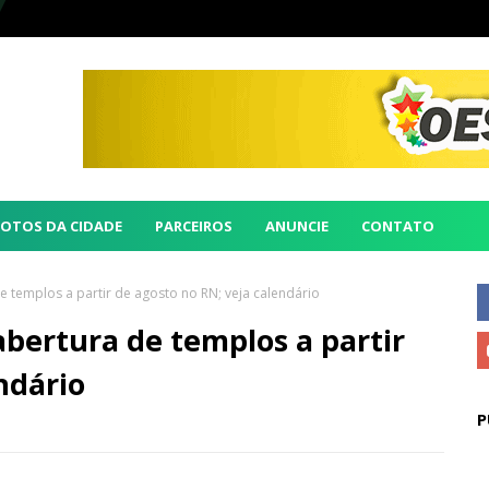
FOTOS DA CIDADE
PARCEIROS
ANUNCIE
CONTATO
de templos a partir de agosto no RN; veja calendário
eabertura de templos a partir
ndário
P