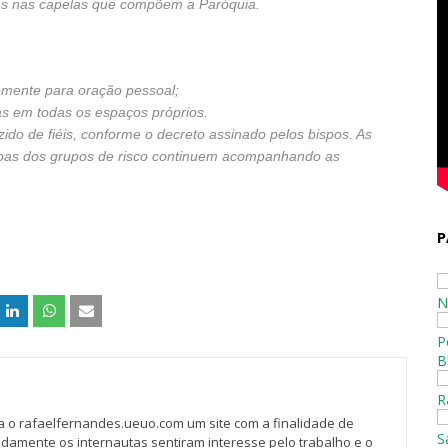
ivas nas capelas que compõem a Paróquia.
somente para oração pessoal;
as em todas os espaços próprios.
do de fiéis, conforme o decreto assinado pelos bispos. As
oas dos grupos de risco continuem acompanhando as
P
N
P
B
R
va o rafaelfernandes.ueuo.com um site com a finalidade de
S
idamente os internautas sentiram interesse pelo trabalho e o