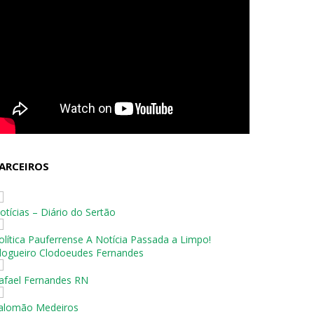
ARCEIROS
otícias – Diário do Sertão
olítica Pauferrense A Notícia Passada a Limpo!
logueiro Clodoeudes Fernandes
afael Fernandes RN
alomão Medeiros