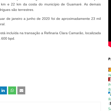
10 km e 22 km da costa do município de Guamaré. As demais
igues são terrestres.
uar de janeiro a junho de 2020 foi de aproximadamente 23 mil
ral.
tá incluída na transação a Refinaria Clara Camarão, localizada
.600 bpd.
P
N
P
B
R
S