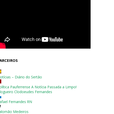
ARCEIROS
otícias – Diário do Sertão
olítica Pauferrense A Notícia Passada a Limpo!
logueiro Clodoeudes Fernandes
afael Fernandes RN
alomão Medeiros