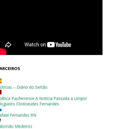
ARCEIROS
otícias – Diário do Sertão
olítica Pauferrense A Notícia Passada a Limpo!
logueiro Clodoeudes Fernandes
afael Fernandes RN
alomão Medeiros