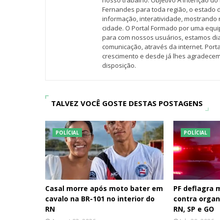
nosso trabalho. Objetivo A intenção do 
Fernandes para toda região, o estado 
informação, interatividade, mostrando 
cidade. O Portal Formado por uma equi
para com nossos usuários, estamos d
comunicação, através da internet. Por
crescimento e desde já lhes agradecem
disposição.
TALVEZ VOCÊ GOSTE DESTAS POSTAGENS
POLÍCIAL
POLÍCIAL
Casal morre após moto bater em
PF deflagra
cavalo na BR-101 no interior do
contra organ
RN
RN, SP e GO