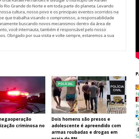
Portal Rafael Fernandes é divulgar o município de Rafael
do Rio Grande do Norte e em toda parte do planeta. Levando
nossa cultura, nosso povo e os principais eventos ocorridos na
pe que trabalha visando o compromisso, a responsabilidade
iariamente buscando novos mecanismos dentro da área de
tanto, você internauta, também é responsável pelo nosso
os. Obrigado por sua visita e volte sempre, estaremos a sua
P
POLÍCIAL
N
P
B
 megaoperação
Dois homens são presos e
R
ização criminosa no
adolescente é apreendido com
armas roubadas e drogas em
S
praia do RN