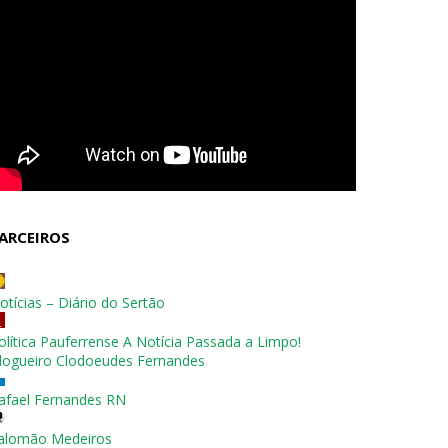
ARCEIROS
otícias – Diário do Sertão
olítica Pauferrense A Notícia Passada a Limpo!
logueiro Clodoeudes Fernandes
afael Fernandes RN
alomão Medeiros