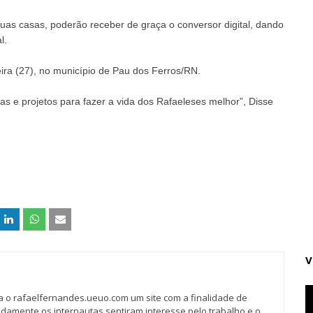
uas casas, poderão receber de graça o conversor digital, dando
l.
ira (27), no município de Pau dos Ferros/RN.
as e projetos para fazer a vida dos Rafaeleses melhor”, Disse
V
va o rafaelfernandes.ueuo.com um site com a finalidade de
idamente os internautas sentiram interesse pelo trabalho e o