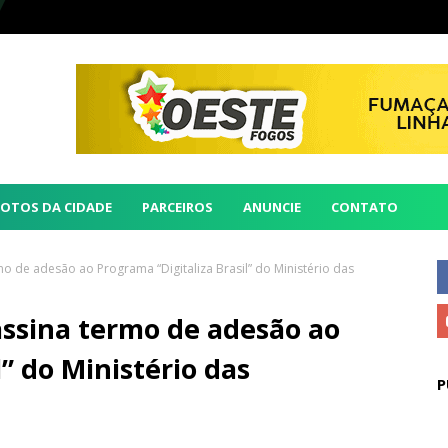
FOTOS DA CIDADE
PARCEIROS
ANUNCIE
CONTATO
mo de adesão ao Programa “Digitaliza Brasil” do Ministério das
assina termo de adesão ao
” do Ministério das
P