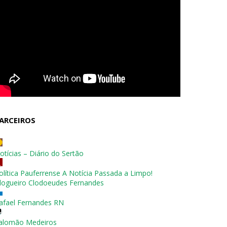
ARCEIROS
otícias – Diário do Sertão
olítica Pauferrense A Notícia Passada a Limpo!
logueiro Clodoeudes Fernandes
afael Fernandes RN
alomão Medeiros