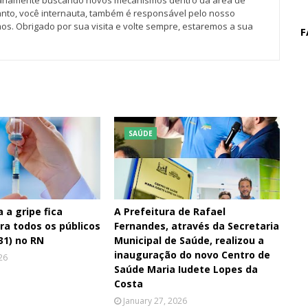
iariamente buscando novos mecanismos dentro da área de
tanto, você internauta, também é responsável pelo nosso
os. Obrigado por sua visita e volte sempre, estaremos a sua
F
SAÚDE
 a gripe fica
A Prefeitura de Rafael
ara todos os públicos
Fernandes, através da Secretaria
31) no RN
Municipal de Saúde, realizou a
inauguração do novo Centro de
26
Saúde Maria Iudete Lopes da
Costa
January 27, 2026