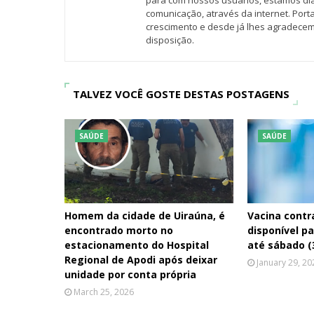
para com nossos usuários, estamos d
comunicação, através da internet. Por
crescimento e desde já lhes agradecem
disposição.
TALVEZ VOCÊ GOSTE DESTAS POSTAGENS
SAÚDE
SAÚDE
Homem da cidade de Uiraúna, é
Vacina contra
encontrado morto no
disponível p
estacionamento do Hospital
até sábado (
Regional de Apodi após deixar
January 29, 20
unidade por conta própria
March 25, 2026