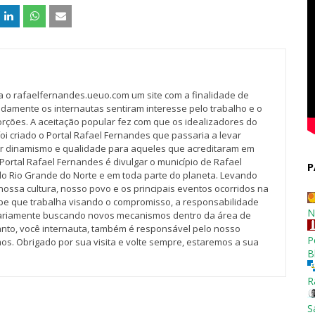
va o rafaelfernandes.ueuo.com um site com a finalidade de
idamente os internautas sentiram interesse pelo trabalho e o
rções. A aceitação popular fez com que os idealizadores do
oi criado o Portal Rafael Fernandes que passaria a levar
r dinamismo e qualidade para aqueles que acreditaram em
Portal Rafael Fernandes é divulgar o município de Rafael
P
do Rio Grande do Norte e em toda parte do planeta. Levando
nossa cultura, nosso povo e os principais eventos ocorridos na
pe que trabalha visando o compromisso, a responsabilidade
N
iariamente buscando novos mecanismos dentro da área de
tanto, você internauta, também é responsável pelo nosso
P
os. Obrigado por sua visita e volte sempre, estaremos a sua
B
R
S