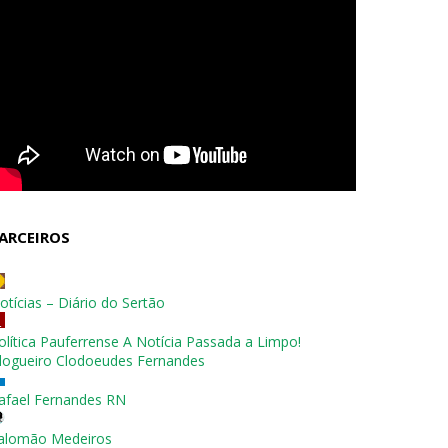
ARCEIROS
otícias – Diário do Sertão
olítica Pauferrense A Notícia Passada a Limpo!
logueiro Clodoeudes Fernandes
afael Fernandes RN
alomão Medeiros