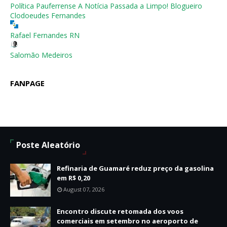
Política Pauferrense A Notícia Passada a Limpo! Blogueiro
Clodoeudes Fernandes
Rafael Fernandes RN
Salomão Medeiros
FANPAGE
Poste Aleatório
Refinaria de Guamaré reduz preço da gasolina
em R$ 0,20
August 07, 2026
Encontro discute retomada dos voos
comerciais em setembro no aeroporto de