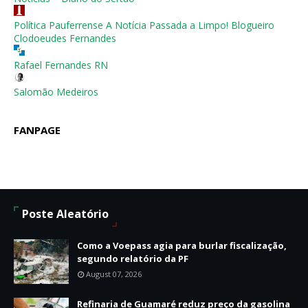
Política Pauferrense A Notícia Passada a Limpo! Blogueiro
Clodoeudes Fernandes
Rafael Fernandes RN
Salomão Medeiros
FANPAGE
Poste Aleatório
Como a Voepass agia para burlar fiscalização,
segundo relatório da PF
August 07, 2026
Refinaria de Guamaré reduz preço da gasolina