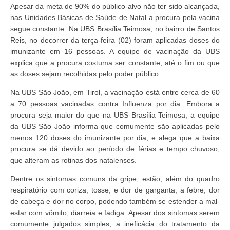
Apesar da meta de 90% do público-alvo não ter sido alcançada,
nas Unidades Básicas de Saúde de Natal a procura pela vacina
segue constante. Na UBS Brasília Teimosa, no bairro de Santos
Reis, no decorrer da terça-feira (02) foram aplicadas doses do
imunizante em 16 pessoas. A equipe de vacinação da UBS
explica que a procura costuma ser constante, até o fim ou que
as doses sejam recolhidas pelo poder público.
Na UBS São João, em Tirol, a vacinação está entre cerca de 60
a 70 pessoas vacinadas contra Influenza por dia. Embora a
procura seja maior do que na UBS Brasília Teimosa, a equipe
da UBS São João informa que comumente são aplicadas pelo
menos 120 doses do imunizante por dia, e alega que a baixa
procura se dá devido ao período de férias e tempo chuvoso,
que alteram as rotinas dos natalenses.
Dentre os sintomas comuns da gripe, estão, além do quadro
respiratório com coriza, tosse, e dor de garganta, a febre, dor
de cabeça e dor no corpo, podendo também se estender a mal-
estar com vômito, diarreia e fadiga. Apesar dos sintomas serem
comumente julgados simples, a ineficácia do tratamento da