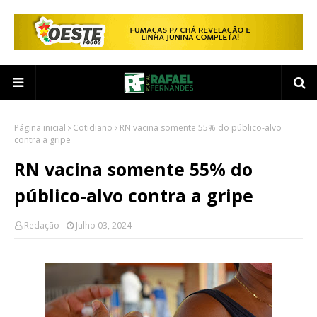
Página inicial
Cotidiano
RN vacina somente 55% do público-alvo
contra a gripe
RN vacina somente 55% do
público-alvo contra a gripe
Redação
Julho 03, 2024