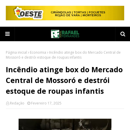
Página inicial
Economia
Incêndio atinge box do Mercado Central de
Mossoró e destrói estoque de roupas infantis
Incêndio atinge box do Mercado
Central de Mossoró e destrói
estoque de roupas infantis
Redação
Fevereiro 17, 2025