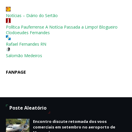
Notícias – Diário do Sertão
Política Pauferrense A Notícia Passada a Limpo! Blogueiro
Clodoeudes Fernandes
Rafael Fernandes RN
Salomão Medeiros
FANPAGE
Poste Aleatório
Encontro discute retomada dos voos
comerciais em setembro no aeroporto de