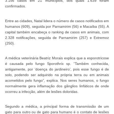
3.156 casos em 21 municípios, dos quais 1.639 foram
confirmados.
Entre as cidades, Natal lidera o número de casos notificados em
humanos (609), seguida por Parnamirim (56) e Macaíba (55). A
capital também encabeça o ranking de casos em animais, com
2.328 notificações, seguida de Parnamirim (257) e Extremoz
(250).
A médica veterinária Beatriz Morais explica que a esporotricose
é causada pelo fungo Sporothrix sp. “Também conhecida,
antigamente, por ‘doença do jardineiro’, pois esse fungo é de
solo, podendo ser adquirido na própria terra ou em animais
acometidos pelo fungo”, explica. Nos seres humanos, o fungo
normalmente gera inflamação dos gânglios linfáticos de onde
ocorreu a infecção, além de lesões doloridas.
Segundo a médica, a principal forma de transmissão de um
gato para outro ou de gato para humano é o contato de lesões