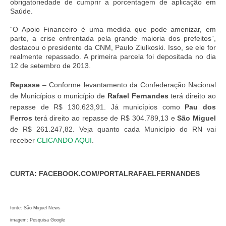
obrigatoriedade de cumprir a porcentagem de aplicação em
Saúde.
“O Apoio Financeiro é uma medida que pode amenizar, em
parte, a crise enfrentada pela grande maioria dos prefeitos”,
destacou o presidente da CNM, Paulo Ziulkoski. Isso, se ele for
realmente repassado. A primeira parcela foi depositada no dia
12 de setembro de 2013.
Repasse
– Conforme levantamento da Confederação Nacional
de Municípios o município de
Rafael Fernandes
terá direito ao
repasse de R$
130.623,91
. Já municípios como
Pau dos
Ferros
terá direito ao repasse de R$
304.789,13 e
São Miguel
de R$
261.247,82
.
Veja quanto cada Município do RN vai
receber
CLICANDO AQUI
.
CURTA: FACEBOOK.COM/PORTALRAFAELFERNANDES
fonte: São Miguel News
imagem: Pesquisa Google